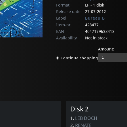
Format
LP - 1 disk
Release date
27-07-2012
Label
Bureau B
Item-nr
428477
EAN
4047179633413
Availability
Not in stock
Amount:
Continue shopping
Disk 2
1.
LEB DOCH
2.
RENATE