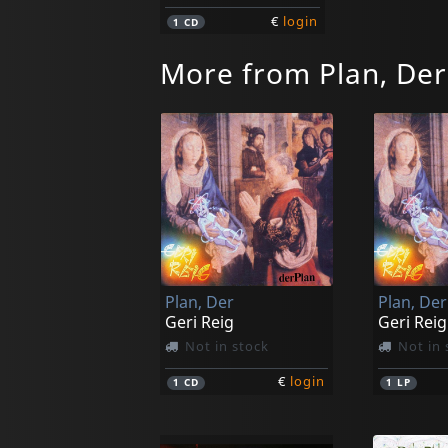
€
login
1
CD
More from Plan, Der
Plan, Der
Plan, Der
Geri Reig
Geri Reig
Not in stock
Not in 
€
login
1
CD
1
LP