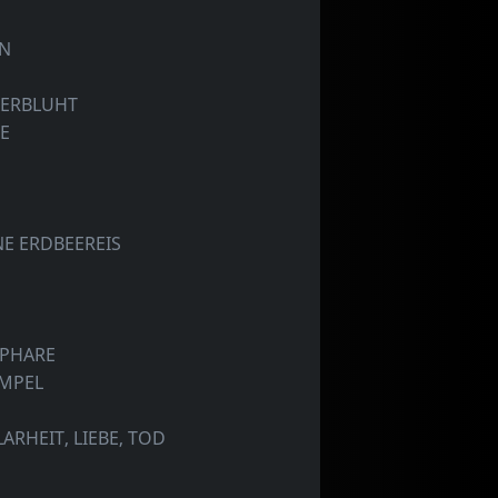
EN
VERBLUHT
E
E ERDBEEREIS
SPHARE
AMPEL
ARHEIT, LIEBE, TOD