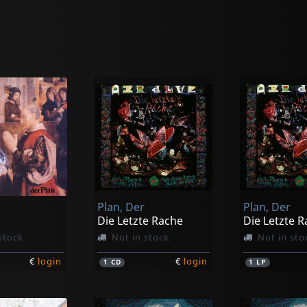
Plan, Der
Plan, Der
Die Letzte Rache
Die Letzte 
stock
Not in stock
Not in sto
€
login
€
login
1
CD
1
LP