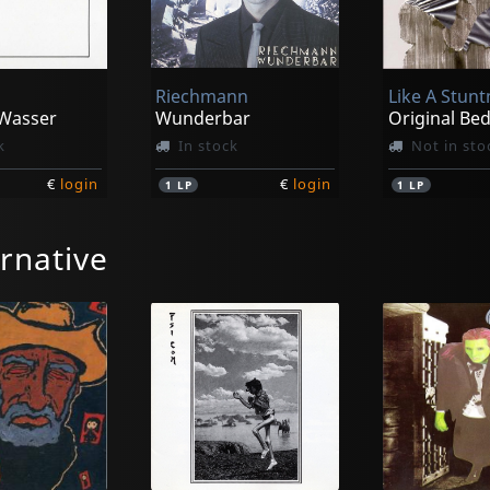
Riechmann
Like A Stun
Wasser
Wunderbar
k
In stock
Not in sto
€
login
€
login
1
LP
1
LP
rnative
Moebius/plank/neumeier
Cluster
Cluster
(black)
Curiosum
Sowiesoso
k
In stock
In stock