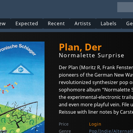
ew
Expected
Recent
Artists
Labels
Ge
Plan, Der
Normalette Surprise
Der Plan (Moritz R, Frank Fenste
pioneers of the German New Wav
revolutionized synthesizer pop o
sophomore album "Normalette S
the experimental-electronic trails
and even more playful vein. File
Reissue with liner notes by Carst
Price
Login
Genre
Pop/Indie/Alternat