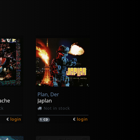
Plan, Der
Rache
Japlan
ck
Not in stock
€
login
€
login
1
CD