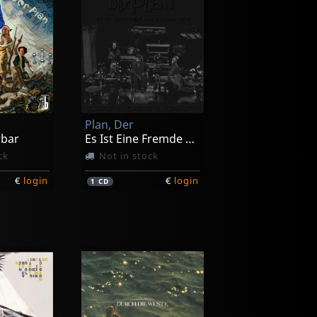
Plan, Der
rbar
Es Ist Eine Fremde Und Seltsame Welt
ck
Not in stock
€
login
€
login
1
CD