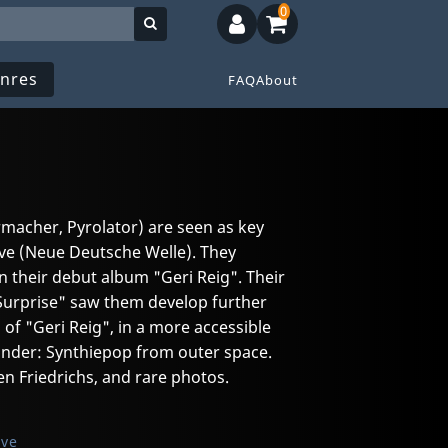
0
nres
FAQ
About
rmacher, Pyrolator) are seen as key
e (Neue Deutsche Welle). They
n their debut album "Geri Reig". Their
urprise" saw them develop further
 of "Geri Reig", in a more accessible
 under: Synthiepop from outer space.
en Friedrichs, and rare photos.
ive