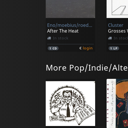
Eno/moebius/roedelius
Cluster
After The Heat
Grosses 
In stock
In stoc
€
login
1
CD
1
LP
More Pop/Indie/Alte
Eno/moebius/roedelius
After The Heat
Zero Set 
In stock
In stoc