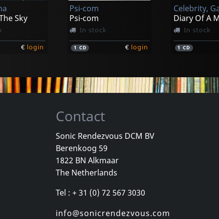
ma
Psi-com
Celebrity, G
€
login
€
login
1
LP
1
LP
 The Sky
Psi-com
Diary Of A 
k
In stock
In stock
€
login
€
login
1
CD
1
CD
Contact
Sonic Rendezvous DCM BV
Berenkoog 59
, Los
Cradle Of Thorns
Celebrity Sk
1822 BN Alkmaar
inded Kids
Feed Us
Celebrity Sk
The Netherlands
k
In stock
In stock
Tel : + 31 (0) 72 567 3030
€
login
€
login
1
CD
1
CD
info@sonicrendezvous.com