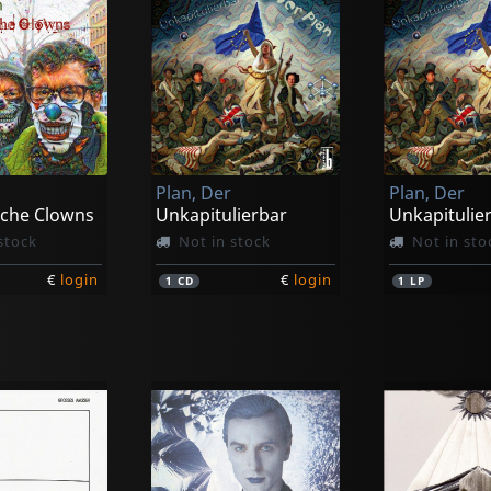
Plan, Der
Plan, Der
iche Clowns
Unkapitulierbar
Unkapitulie
stock
Not in stock
Not in sto
€
login
€
login
1
CD
1
LP