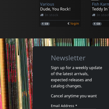
Various
Fish Kar
€
login
1
LP
1
LP
Dude, You Rock!
Teddy In
In stock
In stoc
€
login
1
CD
1
CD
Newsletter
Sign up for a weekly update
of the latest arrivals,
Gun Club, The
Valendas
expected releases and
Danse Kalinda Boom
Narrow M
catalog changes.
In stock
In stoc
Cancel anytime you want
€
login
1
CD
1
7inch
Email Address
*