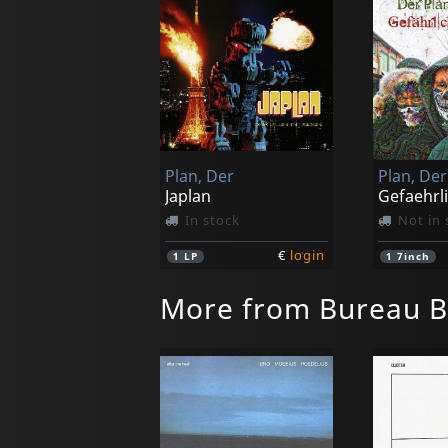
Plan, Der
Plan, Der
Japlan
Gefaehrl
In stock
Not in 
€
login
1
LP
1
7inch
More from Bureau B