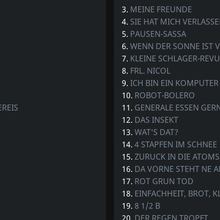
3.
MEINE FREUNDE
4.
SIE HAT MICH VERLASS
5.
PAUSEN-SASSA
6.
WENN DER SONNE IST 
7.
KLEINE SCHLAGER-REVU
8.
FRL. NICOL
9.
ICH BIN EIN KOMPUTER
10.
ROBOT-BOLERO
EREIS
11.
GENERALE ESSEN GERN
12.
DAS INSEKT
13.
WAT'S DAT?
14.
4 STAPFEN IM SCHNEE
15.
ZURUCK IN DIE ATOM
16.
DA VORNE STEHT NE 
17.
ROT GRUN TOD
18.
EINFACHHEIT, BROT, KL
19.
8 1/2 B
20.
DER REGEN TROPFT