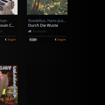
tman
Roedelius, Hans-joachim
Original Bedouin Culture
Durch Die Wuste
ck
In stock
€
login
€
login
1
LP
Moebius
Tonspuren
In stock