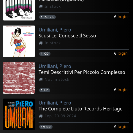
In stock
€
login
1
7inch
Umiliani, Piero
Scusi Lei Conosce Il Sesso
In stock
€
login
1
CD
Umiliani, Piero
Temi Descrittivi Per Piccolo Complesso
Not in stock
€
login
1
LP
Umiliani, Piero
The Complete Liuto Records Heritage
Exp. 20-09-2024
€
login
19
CD