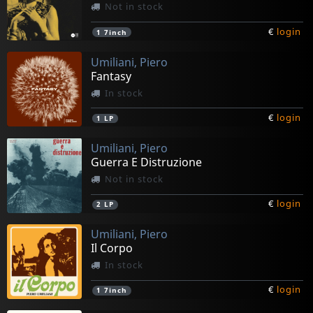
Not in stock
€
login
1
7inch
Umiliani, Piero
Fantasy
In stock
€
login
1
LP
Umiliani, Piero
Guerra E Distruzione
Not in stock
€
login
2
LP
Umiliani, Piero
Il Corpo
In stock
€
login
1
7inch