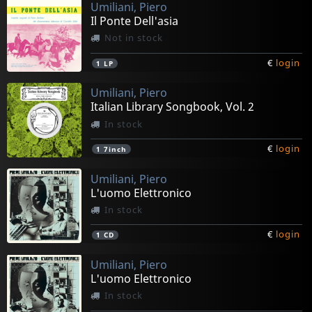
Umiliani, Piero
Il Ponte Dell'asia
Not in stock
€
login
1
LP
Umiliani, Piero
Italian Library Songbook, Vol. 2
In stock
€
login
1
7inch
Umiliani, Piero
L'uomo Elettronico
In stock
€
login
1
CD
Umiliani, Piero
L'uomo Elettronico
In stock