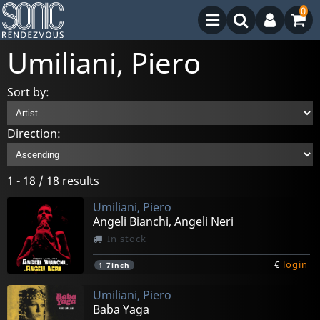
0
Umiliani, Piero
Sort by:
Direction:
1 - 18 / 18 results
Umiliani, Piero
Angeli Bianchi, Angeli Neri
In stock
€
login
1
7inch
Umiliani, Piero
Baba Yaga