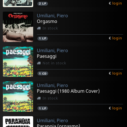
€
login
2
LP
Umiliani, Piero
Orgasmo
In stock
€
login
1
LP
Umiliani, Piero
Paesaggi
Not in stock
€
login
1
CD
Umiliani, Piero
Paesaggi (1980 Album Cover)
In stock
€
login
1
LP
Umiliani, Piero
Paranoia (orgasmo)